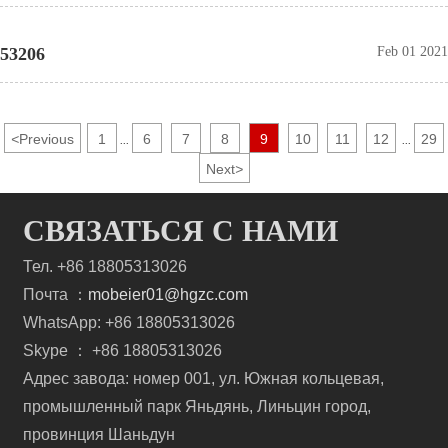
53206
Feb 01 2021
<
Previous
1
6
7
8
9
10
11
12
29
...
...
Next
>
СВЯЗАТЬСЯ С НАМИ
Тел. +86 18805313026
Почта ：
mobeier01@hgzc.com
WhatsApp: +86 18805313026
Skype ： +86 18805313026
Адрес завода: номер 001, ул. Южная кольцевая,
промышленный парк Яньдянь, Линьцин город,
провинция Шаньдун