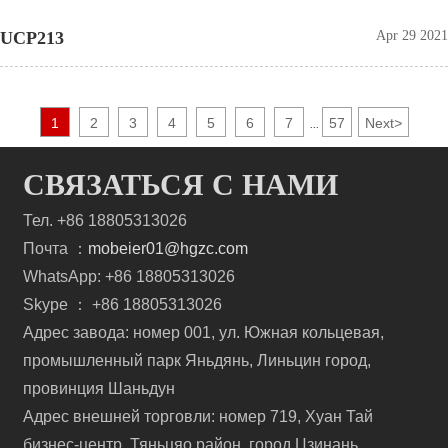
UCP213
Apr 29 2021
1
2
3
4
5
6
7
57
Next
>
...
СВЯЗАТЬСЯ С НАМИ
Тел. +86 18805313026
Почта ：
mobeier01@hgzc.com
WhatsApp: +86 18805313026
Skype ： +86 18805313026
Адрес завода: номер 001, ул. Южная кольцевая,
промышленный парк Яньдянь, Линьцин город,
провинция Шаньдун
Адрес внешней торговли: номер 719, Хуан Тай
бизнес-центр, Тяньцяо район, город Цзинань,