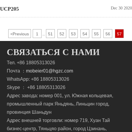
UCP205
Dec 30 2020
<
Previous
1
51
52
53
54
55
56
57
...
СВЯЗАТЬСЯ С НАМИ
Тел. +86 18805313026
Почта ：
mobeier01@hgzc.com
WhatsApp: +86 18805313026
Skype ： +86 18805313026
Адрес завода: номер 001, ул. Южная кольцевая,
промышленный парк Яньдянь, Линьцин город,
провинция Шаньдун
Адрес внешней торговли: номер 719, Хуан Тай
бизнес-центр, Тяньцяо район, город Цзинань,