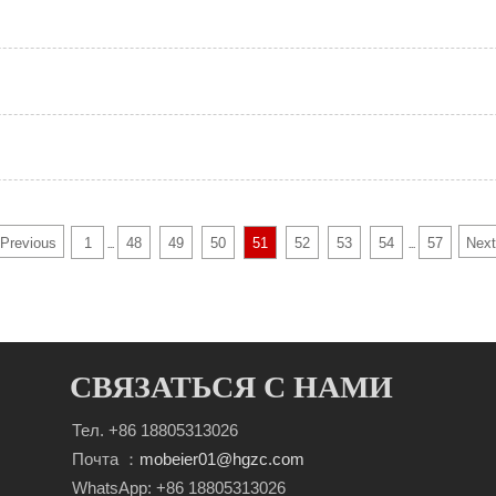
Previous
1
48
49
50
51
52
53
54
57
Next
...
...
СВЯЗАТЬСЯ С НАМИ
Тел. +86 18805313026
Почта ：
mobeier01@hgzc.com
WhatsApp: +86 18805313026