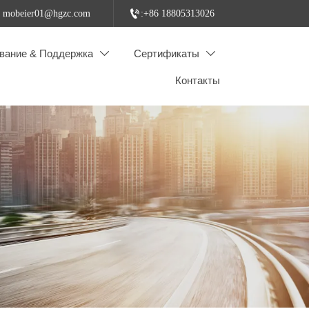

: mobeier01@hgzc.com
:+86 18805313026
вание & Поддержка
Сертификаты


Контакты