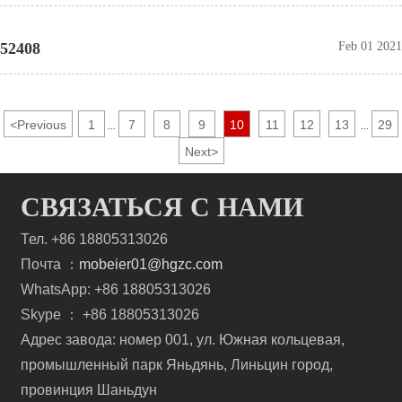
52408
Feb 01 2021
<
Previous
1
7
8
9
10
11
12
13
29
...
...
Next
>
СВЯЗАТЬСЯ С НАМИ
Тел. +86 18805313026
Почта ：
mobeier01@hgzc.com
WhatsApp: +86 18805313026
Skype ： +86 18805313026
Адрес завода: номер 001, ул. Южная кольцевая,
промышленный парк Яньдянь, Линьцин город,
провинция Шаньдун