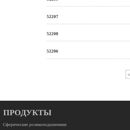
52207
52208
52206
<
ПРОДУКТЫ
Сферические роликоподшипники