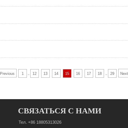
Previous
1
12
13
14
15
16
17
18
29
Next
...
...
СВЯЗАТЬСЯ С НАМИ
Тел. +86 18805313026