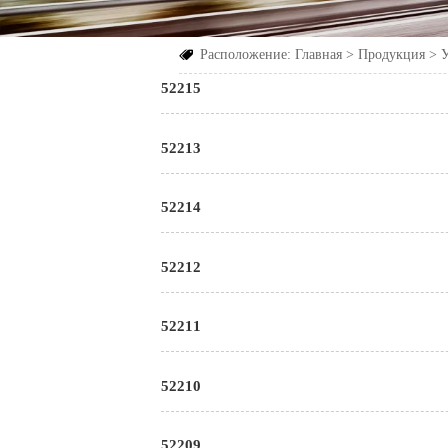
Расположение:
Главная
>
Продукция
>

52215
52213
52214
52212
52211
52210
52209