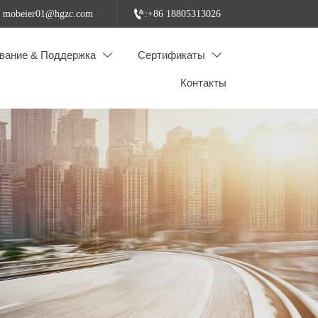

: mobeier01@hgzc.com
:+86 18805313026
вание & Поддержка
Сертификаты


Контакты