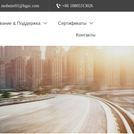

: mobeier01@hgzc.com
:+86 18805313026
вание & Поддержка
Сертификаты


Контакты