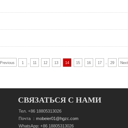
Previous
1
11
12
13
14
15
16
17
29
Next
...
...
СВЯЗАТЬСЯ С НАМИ
Тел. +86 18805313026
Почта ：
mobeier01@hgzc.com
WhatsApp: +86 18805313026