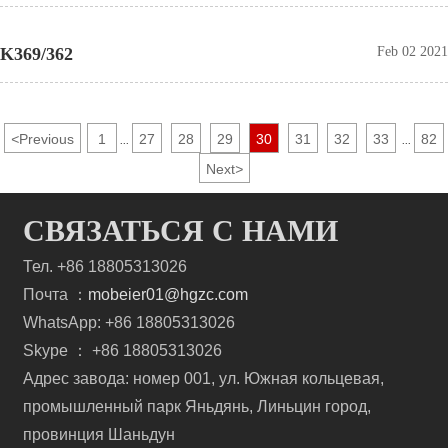
K369/362
Feb 02 2021
<
Previous
1
27
28
29
30
31
32
33
82
...
...
Next
>
СВЯЗАТЬСЯ С НАМИ
Тел. +86 18805313026
Почта ：
mobeier01@hgzc.com
WhatsApp: +86 18805313026
Skype ： +86 18805313026
Адрес завода: номер 001, ул. Южная кольцевая,
промышленный парк Яньдянь, Линьцин город,
провинция Шаньдун