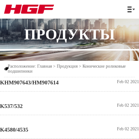

ПРОДУКТЫ
Расположение:
Главная
>
Продукция
>
Конические роликовые

подшипники
KHM907643/HM907614
Feb 02 2021
K537/532
Feb 02 2021
K4580/4535
Feb 02 2021