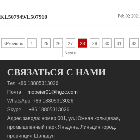
KL507949/L507910
Feb 02 2021
<
Previous
1
25
26
27
28
29
30
31
82
...
...
Next
>
СВЯЗАТЬСЯ С НАМИ
Тел. +86 18805313026
Почта ：
mobeier01@hgzc.com
WhatsApp: +86 18805313026
Skype ： +86 18805313026
Адрес завода: номер 001, ул. Южная кольцевая,
промышленный парк Яньдянь, Линьцин город,
провинция Шаньдун