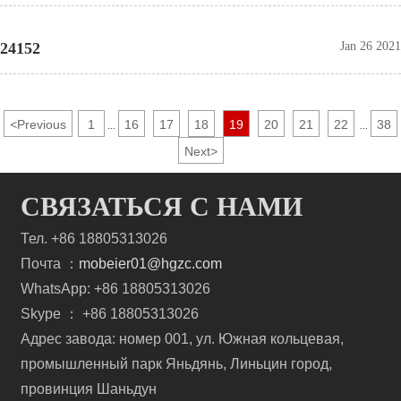
24152
Jan 26 2021
<
Previous
1
16
17
18
19
20
21
22
38
...
...
Next
>
СВЯЗАТЬСЯ С НАМИ
Тел. +86 18805313026
Почта ：
mobeier01@hgzc.com
WhatsApp: +86 18805313026
Skype ： +86 18805313026
Адрес завода: номер 001, ул. Южная кольцевая,
промышленный парк Яньдянь, Линьцин город,
провинция Шаньдун