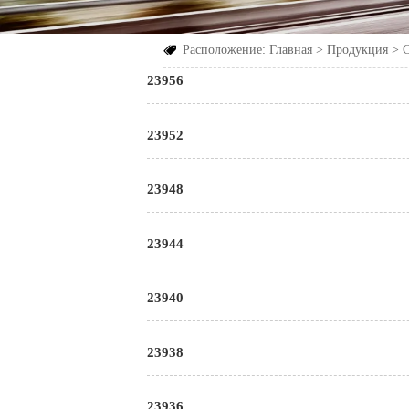
Расположение:
Главная
>
Продукция
>

23956
23952
23948
23944
23940
23938
23936