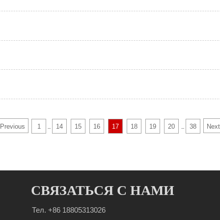
Previous
1
14
15
16
17
18
19
20
38
Next
...
...
СВЯЗАТЬСЯ С НАМИ
Тел. +86 18805313026