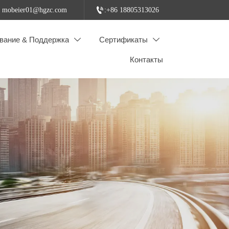

: mobeier01@hgzc.com
:+86 18805313026
вание & Поддержка
Сертификаты


Контакты