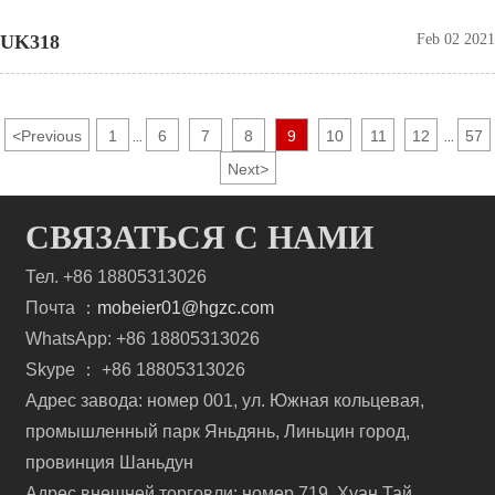
UK318
Feb 02 2021
<
Previous
1
6
7
8
9
10
11
12
57
...
...
Next
>
СВЯЗАТЬСЯ С НАМИ
Тел. +86 18805313026
Почта ：
mobeier01@hgzc.com
WhatsApp: +86 18805313026
Skype ： +86 18805313026
Адрес завода: номер 001, ул. Южная кольцевая,
промышленный парк Яньдянь, Линьцин город,
провинция Шаньдун
Адрес внешней торговли: номер 719, Хуан Тай