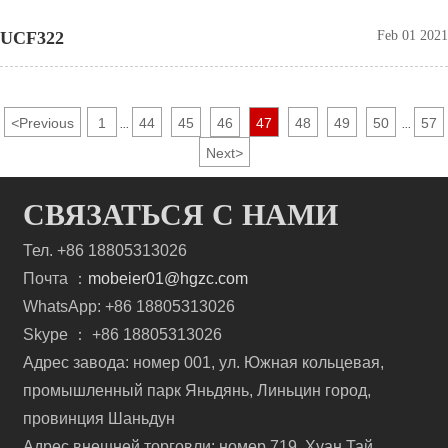
UCF322
Feb 01 2021
<
Previous
1
44
45
46
47
48
49
50
57
...
...
Next
>
СВЯЗАТЬСЯ С НАМИ
Тел. +86 18805313026
Почта ：
mobeier01@hgzc.com
WhatsApp: +86 18805313026
Skype ： +86 18805313026
Адрес завода: номер 001, ул. Южная кольцевая,
промышленный парк Яньдянь, Линьцин город,
провинция Шаньдун
Адрес внешней торговли: номер 719, Хуан Тай