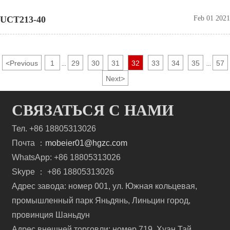
UCT213-40
Feb 01 2021
<
Previous
1
29
30
31
32
33
34
35
57
...
...
Next
>
СВЯЗАТЬСЯ С НАМИ
Тел. +86 18805313026
Почта ：
mobeier01@hgzc.com
WhatsApp: +86 18805313026
Skype ： +86 18805313026
Адрес завода: номер 001, ул. Южная кольцевая,
промышленный парк Яньдянь, Линьцин город,
провинция Шаньдун
Адрес внешней торговли: номер 719, Хуан Тай