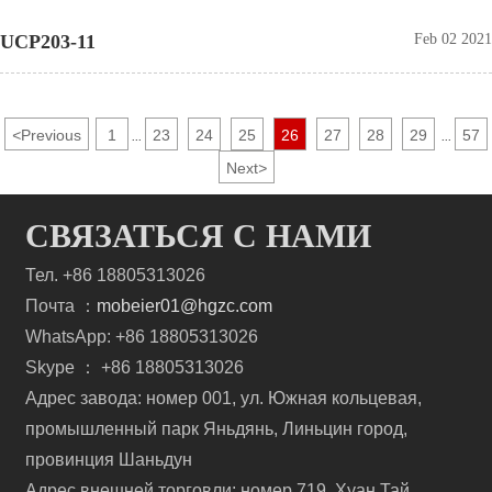
UCP203-11
Feb 02 2021
<
Previous
1
23
24
25
26
27
28
29
57
...
...
Next
>
СВЯЗАТЬСЯ С НАМИ
Тел. +86 18805313026
Почта ：
mobeier01@hgzc.com
WhatsApp: +86 18805313026
Skype ： +86 18805313026
Адрес завода: номер 001, ул. Южная кольцевая,
промышленный парк Яньдянь, Линьцин город,
провинция Шаньдун
Адрес внешней торговли: номер 719, Хуан Тай