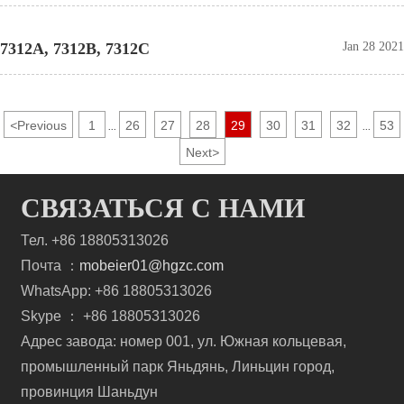
7312A, 7312B, 7312C
Jan 28 2021
<
Previous
1
26
27
28
29
30
31
32
53
...
...
Next
>
СВЯЗАТЬСЯ С НАМИ
Тел. +86 18805313026
Почта ：
mobeier01@hgzc.com
WhatsApp: +86 18805313026
Skype ： +86 18805313026
Адрес завода: номер 001, ул. Южная кольцевая,
промышленный парк Яньдянь, Линьцин город,
провинция Шаньдун