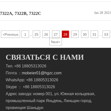
7322A, 7322B, 7322C
Jan 28 2021
<
Previous
1
25
26
27
28
29
30
31
53
...
...
Next
>
СВЯЗАТЬСЯ С НАМИ
Тел. +86 18805313026
Почта ：
mobeier01@hgzc.com
WhatsApp: +86 18805313026
Skype ： +86 18805313026
Адрес завода: номер 001, ул. Южная кольцевая,
промышленный парк Яньдянь, Линьцин город,
провинция Шаньдун