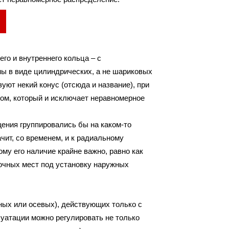
го и внутреннего кольца – с
ы в виде цилиндрических, а не шариковых
уют некий конус (отсюда и название), при
ром, который и исключает неравномерное
щения группировались бы на каком-то
ачит, со временем, и к радиальному
ому его наличие крайне важно, равно как
дочных мест под установку наружных
ных или осевых), действующих только с
луатации можно регулировать не только