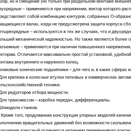
азор, но и смещение (но только при раздельном монтаже внешнег
вухрядные – применяются при напряжении, вектор которого распр
редставляют собой комбинацию контуров, собранных О-образно
ращающихся валах, когда не предусмотрена защита корпуса сбо
етырехрядные – используются в тех же случаях, что и двухряд
ольшей механической надежностью. Но также являются более г
азъемные – применяются при наличии повышенного напряжения,
екторам. Отличаются максимально простой установкой, удобной
онтажа внутреннего и наружного колец.
оликовые конические подшипники – для чего и, в каких сферах 
 Для крепежа в колесные втулки легковых и коммерческих авто
ельскохозяйственной техники.
 Для редукторов отбора мощности.
 Для трансмиссии – коробка передач, дифференциалы.
 Шпиндели станков.
роме того, продуманная конструкция упорных моделей качени
ыполнению вращательных движений без возможности скольжения
одшипник конусный отличается наличием переменчивого контакт