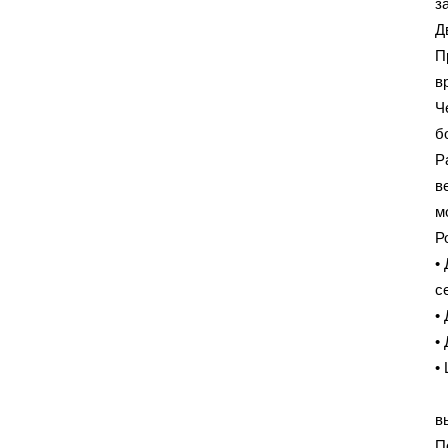
з
Д
П
в
Ч
б
Р
в
м
Р
•
с
•
•
•
К
в
П