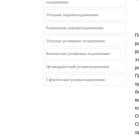
подшипники
Упорные шарикоподшипники
Радиальные шарикоподшипники
П
Упорные роликовые подшипники
р
р
Конические роликовые подшипники
э
Цилиндрический роликоподшипник
р
П
Сферические роликоподшипники
о
б
в
к
О
О
о