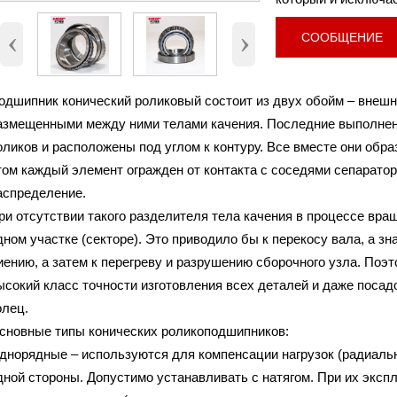
30311
Номер
‹
›
Внутренний диаметр (d)
55мм
СООБЩЕНИЕ
Наружный диаметр (D)
120мм.
Высота (B)
31.5мм.
одшипник конический роликовый состоит из двух обойм – внешне
Вес
1.64Кг
азмещенными между ними телами качения. Последние выполнен
оликов и расположены под углом к контуру. Все вместе они образ
том каждый элемент огражден от контакта с соседями сепарато
аспределение.
ри отсутствии такого разделителя тела качения в процессе вра
дном участке (секторе). Это приводило бы к перекосу вала, а зн
иению, а затем к перегреву и разрушению сборочного узла. Поэт
ысокий класс точности изготовления всех деталей и даже поса
олец.
сновные типы конических роликоподшипников:
днорядные – используются для компенсации нагрузок (радиаль
дной стороны. Допустимо устанавливать с натягом. При их эксп