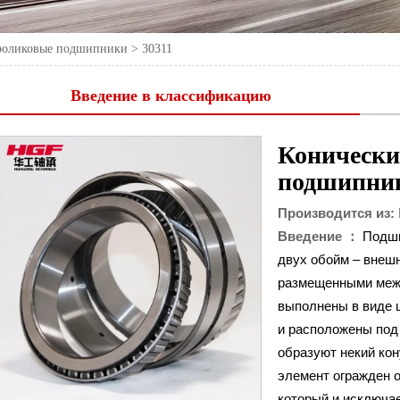
роликовые подшипники
>
30311
Введение в классификацию
Конически
подшипни
Производится из:
Введение ：
Подши
двух обойм – внешн
размещенными межд
выполнены в виде 
и расположены под 
образуют некий кон
элемент огражден о
который и исключа