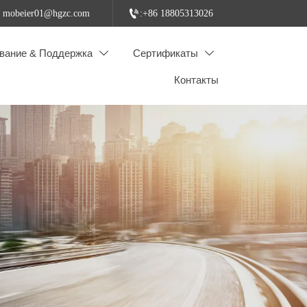

: mobeier01@hgzc.com
:+86 18805313026
вание & Поддержка
Сертификаты


Контакты