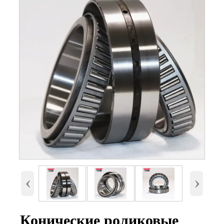
Номер
30214
Внутренний диаметр
70 мм
(d)
Наружный диаметр
125 мм.
(D)
‹
›
Высота (B)
26,25 мм.
Вес
1,31 Кг
Конические роликовые