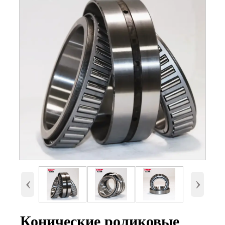
Номер
30209
Внутренний диаметр
45 мм
(d)
Наружный диаметр
85 мм.
(D)
‹
›
Высота (B)
20,75 мм.
Вес
0,494 Кг
Конические роликовые