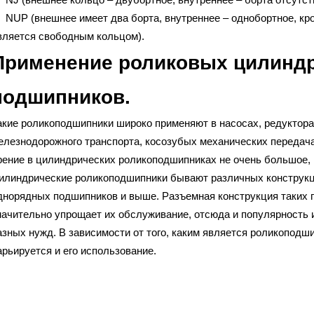
 NUP (внешнее имеет два борта, внутреннее – однобортное, кро
вляется свободным кольцом).
Применение роликовых цилинд
подшипников.
акие роликоподшипники широко применяют в насосах, редуктор
елезнодорожного транспорта, косозубых механических передача
рение в цилиндрических роликоподшипниках не очень большое, п
илиндрические роликоподшипники бывают различных конструкци
днорядных подшипников и выше. Разъемная конструкция таких 
начительно упрощает их обслуживание, отсюда и популярность 
азных нужд. В зависимости от того, каким является роликоподш
арьируется и его использование.