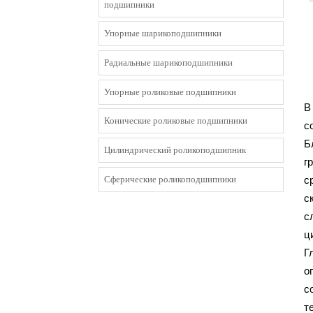
подшипники
Упорные шарикоподшипники
Радиальные шарикоподшипники
Упорные роликовые подшипники
В
Конические роликовые подшипники
с
Б
Цилиндрический роликоподшипник
г
Сферические роликоподшипники
с
с
с
ц
Г
о
с
т