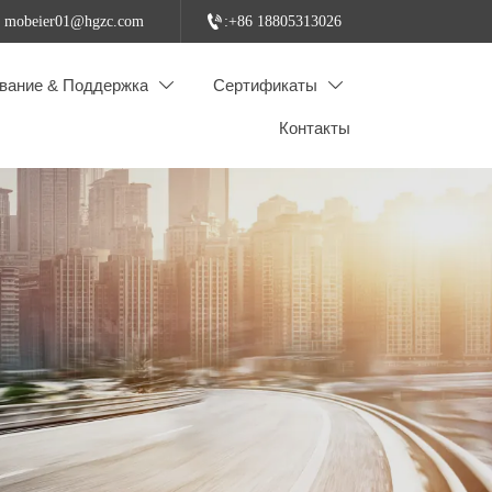

: mobeier01@hgzc.com
:+86 18805313026
вание & Поддержка
Сертификаты


Контакты