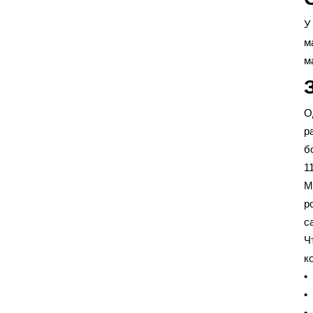
У
м
м
О
р
б
1
М
р
с
Ч
к
•
•
•