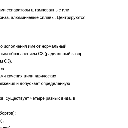
ами сепараторы штампованные или
ронза, алюминиевые сплавы. Центрируются
го исполнения имеют нормальный
ным обозначением С3 (радиальный зазор
м С3).
ов
ми качения цилиндрических
ряжения и допускает определенную
в, существует четыре разных вида, в
бортов);
);
вуют).