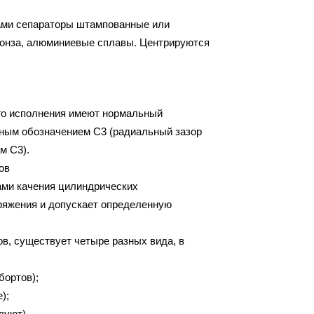
ами сепараторы штампованные или
ронза, алюминиевые сплавы. Центрируются
го исполнения имеют нормальный
ным обозначением С3 (радиальный зазор
м С3).
ов
ми качения цилиндрических
ряжения и допускает определенную
в, существует четыре разных вида, в
бортов);
);
вуют).