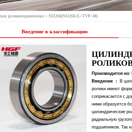
ские роликоподшипники
>
NJ2260(NJ2260-E/-TVP/-M)
Введение в классификацию
ЦИЛИНД
РОЛИКО
Производится из:
Введение ：
В цил
ролики имеют форм
соприкасается с до
ними образуется бо
цилиндрические р
радиальную грузоп
подшипников. Так 