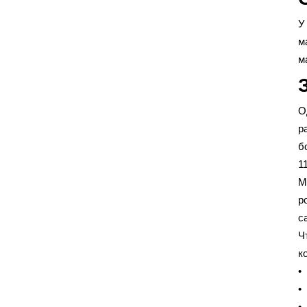
У
м
м
О
р
б
1
М
р
с
Ч
к
•
•
•