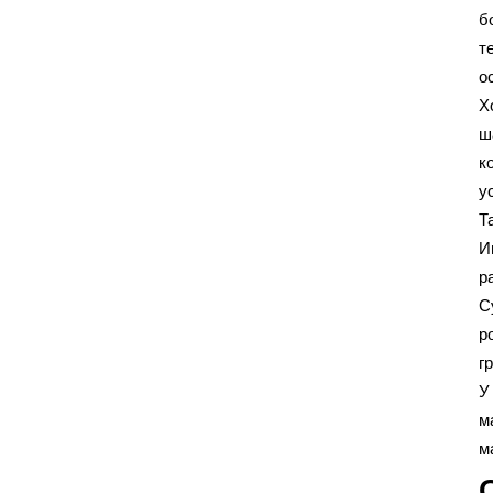
б
т
о
Х
ш
к
у
Т
И
р
С
р
г
У
м
м