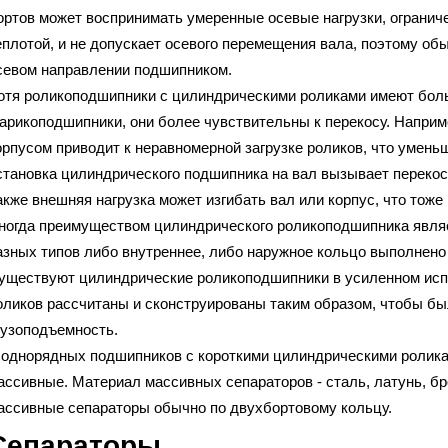
ортов может воспринимать умеренные осевые нагрузки, ограни
еплотой, и не допускает осевого перемещения вала, поэтому о
севом направлении подшипником.
отя роликоподшипники с цилиндрическими роликами имеют бол
арикоподшипники, они более чувствительны к перекосу. Наприм
орпусом приводит к неравномерной загрузке роликов, что умен
становка цилиндрического подшипника на вал вызывает перекос
акже внешняя нагрузка может изгибать вал или корпус, что тоже
ногда преимуществом цилиндрического роликоподшипника являе
азных типов либо внутреннее, либо наружное кольцо выполнен
уществуют цилиндрические роликоподшипники в усиленном исп
оликов рассчитаны и сконструированы таким образом, чтобы б
рузоподъемность.
 однорядных подшипников с короткими цилиндрическими ролик
ассивные. Материал массивных сепараторов - сталь, латунь, б
ассивные сепараторы обычно по двухбортовому кольцу.
Сепараторы