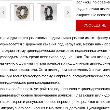
роликом, по сравн
подшипников цили
‹
›
скоростные показа
СООБЩЕНИЕ
 цилиндрических роликовых подшипниках ролики имеют форму ц
оприкасается с дорожкой качения под нагрузкой, между ними об
NJ2260
Номер
лагодаря этому цилиндрические роликовые подшипники имеют
Внутренний диаметр (d)
300 мм
рузоподъемность среди всех типов подшипников. Так как цилин
Наружный диаметр (D)
540 мм.
равнению с другими типами роликовых подшипников цилиндрич
Высота (B)
140 мм.
коростные показатели. Хотя цилиндром современный ролик можн
Вес
143 Кг
ложную геометрическую форму, например, логарифмический пр
илиндрического роликоподшипника.
лавная особенность устройства подшипников с цилиндрическими
граничивают осевое перемещение роликов. Плавающий цилиндр
о всех сторон и допускает осевое перемещение роликов относит
емпературного расширения и монтажных допусков. Цилиндриче