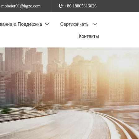

: mobeier01@hgzc.com
:+86 18805313026
вание & Поддержка
Сертификаты


Контакты