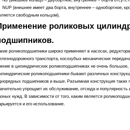
 NUP (внешнее имеет два борта, внутреннее – однобортное, кро
вляется свободным кольцом).
Применение роликовых цилинд
подшипников.
акие роликоподшипники широко применяют в насосах, редуктор
елезнодорожного транспорта, косозубых механических передача
рение в цилиндрических роликоподшипниках не очень большое, п
илиндрические роликоподшипники бывают различных конструкци
днорядных подшипников и выше. Разъемная конструкция таких 
начительно упрощает их обслуживание, отсюда и популярность 
азных нужд. В зависимости от того, каким является роликоподш
арьируется и его использование.