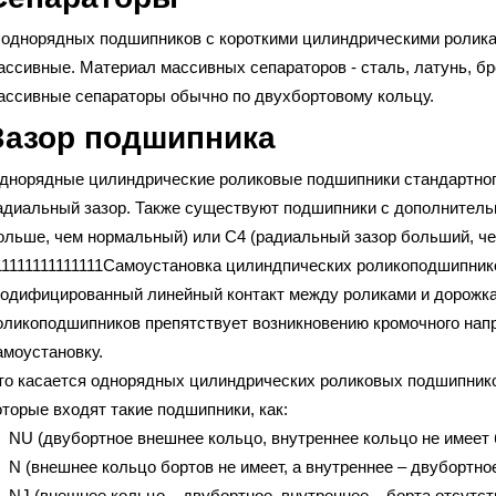
 однорядных подшипников с короткими цилиндрическими ролик
ассивные. Материал массивных сепараторов - сталь, латунь, б
ассивные сепараторы обычно по двухбортовому кольцу.
Зазор подшипника
днорядные цилиндрические роликовые подшипники стандартно
адиальный зазор. Также существуют подшипники с дополнитель
ольше, чем нормальный) или С4 (радиальный зазор больший, че
11111111111111Самоустановка цилиндпических роликоподшипник
одифицированный линейный контакт между роликами и дорожка
оликоподшипников препятствует возникновению кромочного нап
амоустановку.
то касается однорядных цилиндрических роликовых подшипнико
оторые входят такие подшипники, как:
 NU (двубортное внешнее кольцо, внутреннее кольцо не имеет 
 N (внешнее кольцо бортов не имеет, а внутреннее – двубортное
 NJ (внешнее кольцо – двубортное, внутреннее – борта отсутст