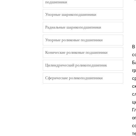
подшипники
Упорные шарикоподшипники
Радиальные шарикоподшипники
Упорные роликовые подшипники
В
Конические роликовые подшипники
с
Б
Цилиндрический роликоподшипник
г
Сферические роликоподшипники
с
с
с
ц
Г
о
с
т