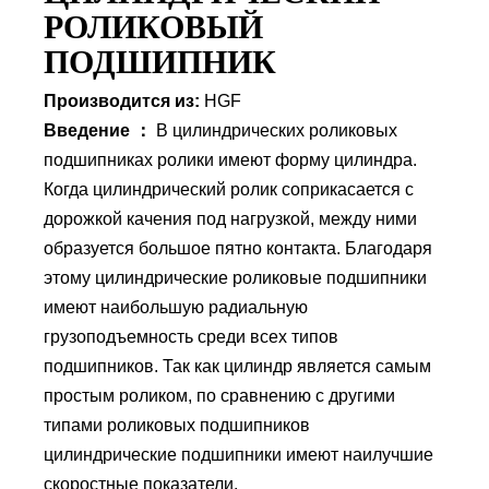
(d)
РОЛИКОВЫЙ
Наружный диаметр
270 мм.
ПОДШИПНИК
(D)
Производится из:
HGF
Высота (B)
73 мм.
Введение ：
В цилиндрических роликовых
Вес
17 Кг
подшипниках ролики имеют форму цилиндра.
Когда цилиндрический ролик соприкасается с
дорожкой качения под нагрузкой, между ними
образуется большое пятно контакта. Благодаря
этому цилиндрические роликовые подшипники
имеют наибольшую радиальную
грузоподъемность среди всех типов
подшипников. Так как цилиндр является самым
простым роликом, по сравнению с другими
типами роликовых подшипников
цилиндрические подшипники имеют наилучшие
скоростные показатели.