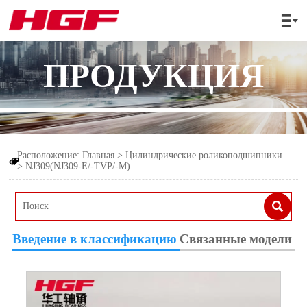

ПРОДУКЦИЯ
Расположение:
Главная
>
Цилиндрические роликоподшипники

>
NJ309(NJ309-E/-TVP/-M)

Введение в классификацию
Связанные модели