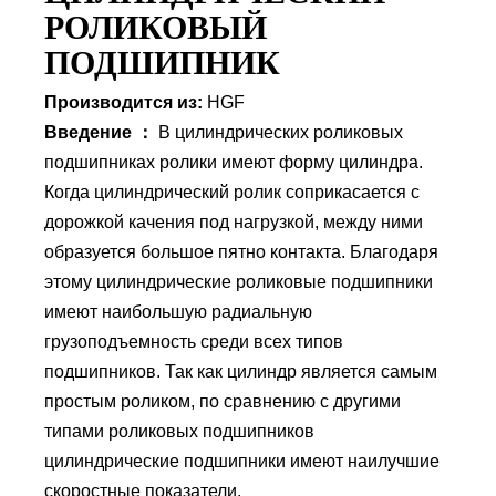
Внутренний диаметр
45 мм
РОЛИКОВЫЙ
(d)
ПОДШИПНИК
Наружный диаметр
100 мм.
Производится из:
HGF
(D)
Введение ：
В цилиндрических роликовых
Высота (B)
25 мм.
подшипниках ролики имеют форму цилиндра.
Вес
0.93 Кг
Когда цилиндрический ролик соприкасается с
дорожкой качения под нагрузкой, между ними
образуется большое пятно контакта. Благодаря
этому цилиндрические роликовые подшипники
имеют наибольшую радиальную
грузоподъемность среди всех типов
подшипников. Так как цилиндр является самым
простым роликом, по сравнению с другими
типами роликовых подшипников
цилиндрические подшипники имеют наилучшие
скоростные показатели.