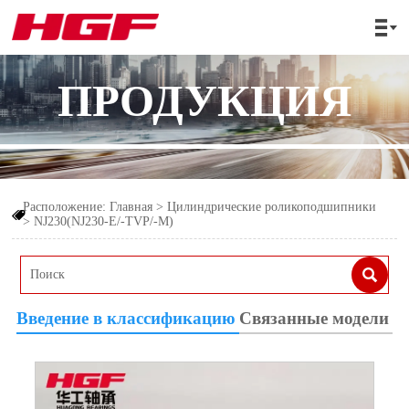

ПРОДУКЦИЯ
Расположение:
Главная
>
Цилиндрические роликоподшипники

>
NJ230(NJ230-E/-TVP/-M)

Введение в классификацию
Связанные модели