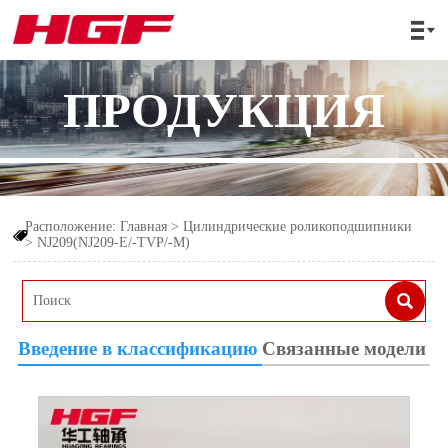

ПРОДУКЦИЯ
Расположение:
Главная
>
Цилиндрические роликоподшипники

>
NJ209(NJ209-E/-TVP/-M)

Введение в классификацию
Связанные модели