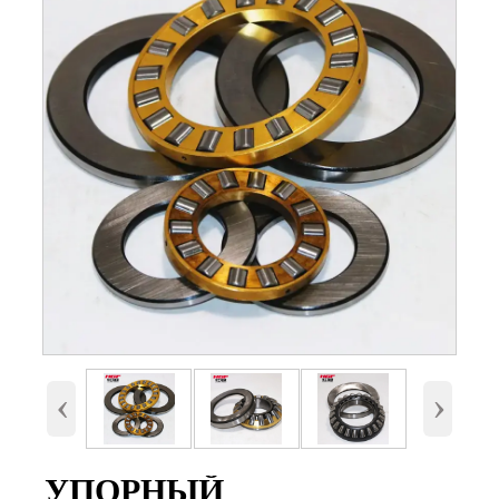
Номер
81260
Внутренний диаметр
300 мм
(d)
Наружный диаметр
420 мм.
(D)
Высота (B)
95 мм.
‹
›
Вес
43 Кг
УПОРНЫЙ