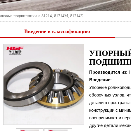
ликовые подшипники
>
81214, 81214M, 81214E
Введение в классификацию
УПОРНЫ
ПОДШИП
Производится из:
H
Введение:
Упорные роликоподш
сборочных узлов, ч
детали в пространс
конструкции с мини
воспринимает и пер
81214
Номер
другие детали меха
Внутренний диаметр (d)
70 мм