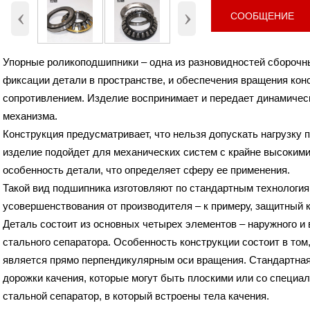
‹
›
Наружный диаметр (D)
105 мм.
СООБЩЕНИЕ
Высота (B)
27 мм.
Вес
0.77 Кг
Упорные роликоподшипники – одна из разновидностей сборочн
фиксации детали в пространстве, и обеспечения вращения ко
сопротивлением. Изделие воспринимает и передает динамическ
механизма.
Конструкция предусматривает, что нельзя допускать нагрузку 
изделие подойдет для механических систем с крайне высокими
особенность детали, что определяет сферу ее применения.
Такой вид подшипника изготовляют по стандартным технология
усовершенствования от производителя – к примеру, защитный 
Деталь состоит из основных четырех элементов – наружного и 
стального сепаратора. Особенность конструкции состоит в том
является прямо перпендикулярным оси вращения. Стандартная
дорожки качения, которые могут быть плоскими или со специа
стальной сепаратор, в который встроены тела качения.