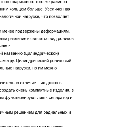
ного шарикового того же размера
ешним кольцом больше. Увеличенная
налогичной нагрузке, что позволяет
, и менее подвержены деформациям.
вным различием является вид роликов
чают:
й названию (цилиндрической)
иаметру. Цилиндрический роликовый
льные нагрузки, но им можно
ачительно отличие – их длина в
создать очень компактные изделия, в
ром функционируют лишь сепаратор и
тличным решением для радиальных и
пределить нагрузку при высоких