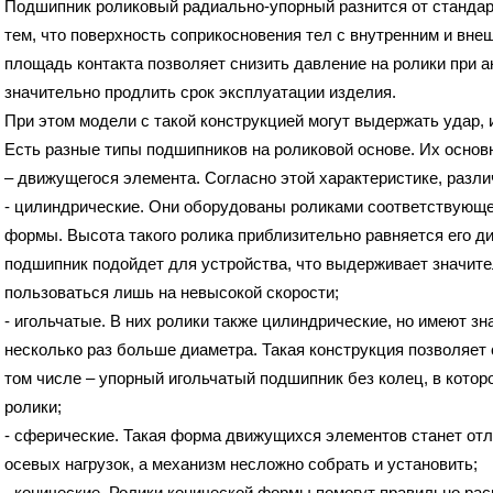
Подшипник роликовый радиально-упорный разнится от стандарт
тем, что поверхность соприкосновения тел с внутренним и вн
площадь контакта позволяет снизить давление на ролики при а
значительно продлить срок эксплуатации изделия.
При этом модели с такой конструкцией могут выдержать удар
Есть разные типы подшипников на роликовой основе. Их осно
– движущегося элемента. Согласно этой характеристике, разли
- цилиндрические. Они оборудованы роликами соответствующе
формы. Высота такого ролика приблизительно равняется его д
подшипник подойдет для устройства, что выдерживает значите
пользоваться лишь на невысокой скорости;
- игольчатые. В них ролики также цилиндрические, но имеют зн
несколько раз больше диаметра. Такая конструкция позволяет 
том числе – упорный игольчатый подшипник без колец, в кото
ролики;
- сферические. Такая форма движущихся элементов станет о
осевых нагрузок, а механизм несложно собрать и установить;
- конические. Ролики конической формы помогут правильно рас