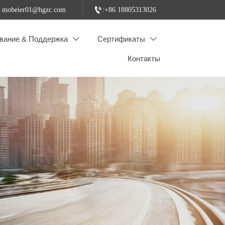

: mobeier01@hgzc.com
:+86 18805313026
вание & Поддержка
Сертификаты


Контакты