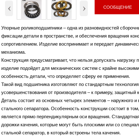
‹
›
Наружный диаметр (D)
190 мм.
СООБЩЕНИЕ
Высота (B)
31 мм.
Вес
2.066 Кг
Упорные роликоподшипники – одна из разновидностей сборочн
фиксации детали в пространстве, и обеспечения вращения ко
сопротивлением. Изделие воспринимает и передает динамическ
механизма.
Конструкция предусматривает, что нельзя допускать нагрузку 
изделие подойдет для механических систем с крайне высокими
особенность детали, что определяет сферу ее применения.
Такой вид подшипника изготовляют по стандартным технология
усовершенствования от производителя – к примеру, защитный 
Деталь состоит из основных четырех элементов – наружного и 
стального сепаратора. Особенность конструкции состоит в том
является прямо перпендикулярным оси вращения. Стандартная
дорожки качения, которые могут быть плоскими или со специа
стальной сепаратор, в который встроены тела качения.