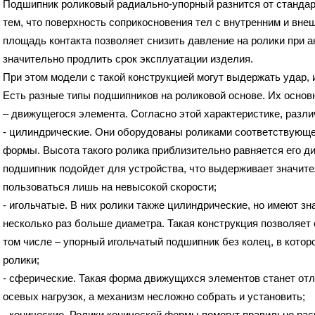
Подшипник роликовый радиально-упорный разнится от стандарт
тем, что поверхность соприкосновения тел с внутренним и вн
площадь контакта позволяет снизить давление на ролики при а
значительно продлить срок эксплуатации изделия.
При этом модели с такой конструкцией могут выдержать удар
Есть разные типы подшипников на роликовой основе. Их осно
– движущегося элемента. Согласно этой характеристике, разли
- цилиндрические. Они оборудованы роликами соответствующе
формы. Высота такого ролика приблизительно равняется его д
подшипник подойдет для устройства, что выдерживает значите
пользоваться лишь на невысокой скорости;
- игольчатые. В них ролики также цилиндрические, но имеют зн
несколько раз больше диаметра. Такая конструкция позволяет 
том числе – упорный игольчатый подшипник без колец, в кото
ролики;
- сферические. Такая форма движущихся элементов станет о
осевых нагрузок, а механизм несложно собрать и установить;
- конические. Ролики конической формы помогут правильно рас