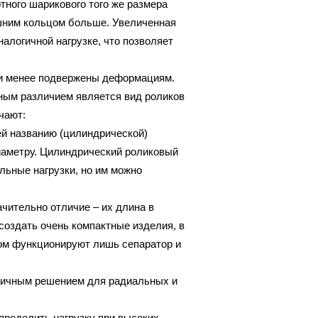
ного шарикового того же размера
ешним кольцом больше. Увеличенная
налогичной нагрузке, что позволяет
, и менее подвержены деформациям.
вным различием является вид роликов
чают:
й названию (цилиндрической)
иаметру. Цилиндрический роликовый
льные нагрузки, но им можно
ачительно отличие – их длина в
создать очень компактные изделия, в
ром функционируют лишь сепаратор и
тличным решением для радиальных и
пределить нагрузку при высоких