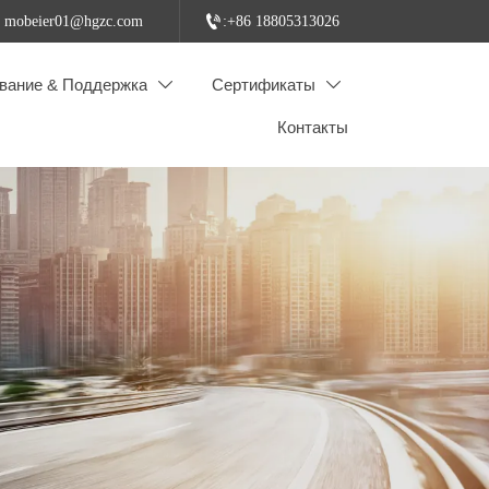

: mobeier01@hgzc.com
:+86 18805313026
вание & Поддержка
Сертификаты


Контакты