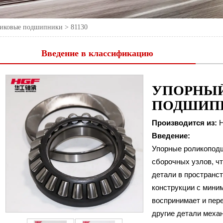
ликовые подшипники
>
81130
Введение в классификацию
УПОРНЫ
ПОДШИП
Производится из:
H
Введение:
Упорные роликоподш
сборочных узлов, ч
детали в пространс
конструкции с мини
воспринимает и пер
81130
Номер
другие детали меха
Внутренний диаметр (d)
150 мм