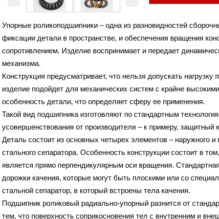
Высота (B)
25 мм.
Вес
1.17 Кг
Упорные роликоподшипники – одна из разновидностей сборочн
фиксации детали в пространстве, и обеспечения вращения ко
сопротивлением. Изделие воспринимает и передает динамическ
механизма.
Конструкция предусматривает, что нельзя допускать нагрузку 
изделие подойдет для механических систем с крайне высокими
особенность детали, что определяет сферу ее применения.
Такой вид подшипника изготовляют по стандартным технология
усовершенствования от производителя – к примеру, защитный 
Деталь состоит из основных четырех элементов – наружного и 
стального сепаратора. Особенность конструкции состоит в том
является прямо перпендикулярным оси вращения. Стандартная
дорожки качения, которые могут быть плоскими или со специа
стальной сепаратор, в который встроены тела качения.
Подшипник роликовый радиально-упорный разнится от стандарт
тем, что поверхность соприкосновения тел с внутренним и вн