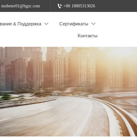

: mobeier01@hgzc.com
:+86 18805313026
вание & Поддержка
Сертификаты


Контакты