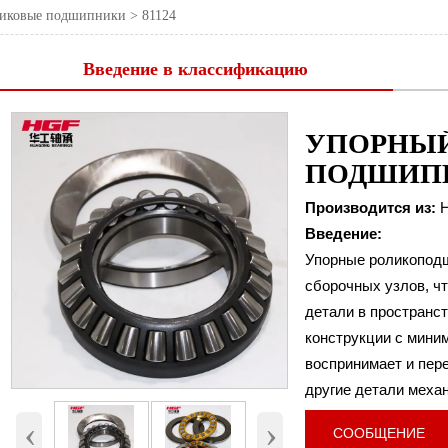
ликовые подшипники
>
81124
Введение в классификацию
УПОРНЫ
ПОДШИП
Производится из:
H
Введение:
Упорные роликоподш
сборочных узлов, ч
детали в пространс
конструкции с мини
воспринимает и пер
81124
Номер
другие детали меха
Внутренний диаметр (d)
120 мм
‹
›
Наружный диаметр (D)
155 мм.
СООБЩЕНИЕ