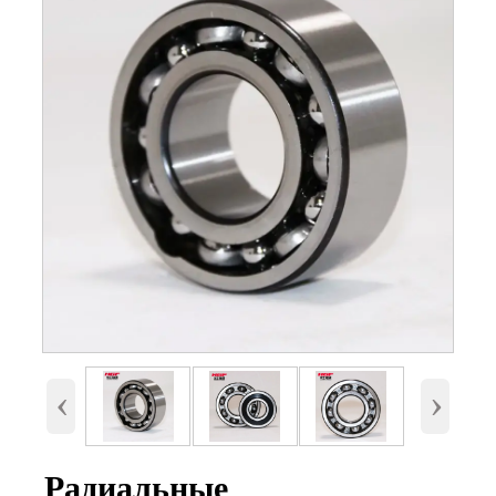
Номер
6418, 6418-2RS, 6418-ZZ
Внутренний диаметр
90 мм
(d)
Наружный диаметр
225 мм.
(D)
Высота (B)
54 мм.
Вес
11,7 Кг
‹
›
Радиальные