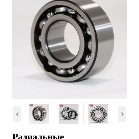
Номер
6309, 6309-2RS, 6309-ZZ
Внутренний диаметр
45 мм
(d)
Наружный диаметр
100 мм.
(D)
Высота (B)
25 мм.
Вес
0,849 Кг
‹
›
Радиальные