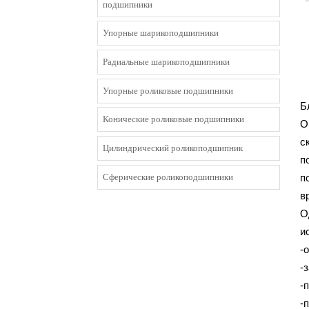
подшипники
Упорные шарикоподшипники
Радиальные шарикоподшипники
Упорные роликовые подшипники
Б
Конические роликовые подшипники
О
с
Цилиндрический роликоподшипник
п
Сферические роликоподшипники
п
в
О
и
-
-
-
-