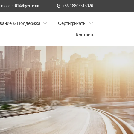

: mobeier01@hgzc.com
:+86 18805313026
вание & Поддержка
Сертификаты


Контакты