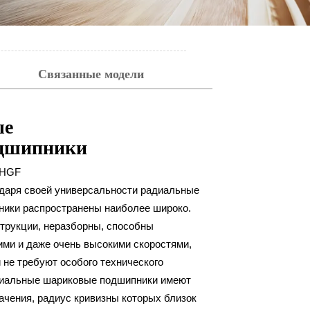
Связанные модели
ые
дшипники
HGF
даря своей универсальности радиальные
ики распространены наиболее широко.
струкции, неразборны, способны
ими и даже очень высокими скоростями,
 не требуют особого технического
диальные шариковые подшипники имеют
ачения, радиус кривизны которых близок