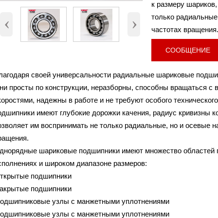
к размеру шариков,
6222, 6222-2RS, 6222-
Номер
только радиальные,
‹
›
Внутренний диаметр (d)
110 мм
частотах вращения
Наружный диаметр (D)
200 мм.
Высота (B)
38 мм.
СООБЩЕНИЕ
Вес
4,64 Кг
лагодаря своей универсальности радиальные шариковые подши
ни просты по конструкции, неразборны, способны вращаться с 
коростями, надежны в работе и не требуют особого техническо
одшипники имеют глубокие дорожки качения, радиус кривизны ко
озволяет им воспринимать не только радиальные, но и осевые н
ращения.
днорядные шариковые подшипники имеют множество областей п
сполнениях и широком диапазоне размеров:
открытые подшипники
закрытые подшипники
подшипниковые узлы с манжетными уплотнениями
подшипниковые узлы с манжетными уплотнениями