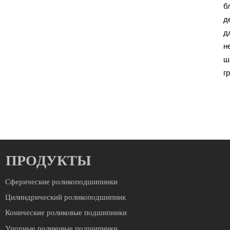
б
д
д
н
ш
г
ПРОДУКТЫ
Сферические роликоподшипники
Цилиндрический роликоподшипник
Конические роликовые подшипники
Упорные роликовые подшипники