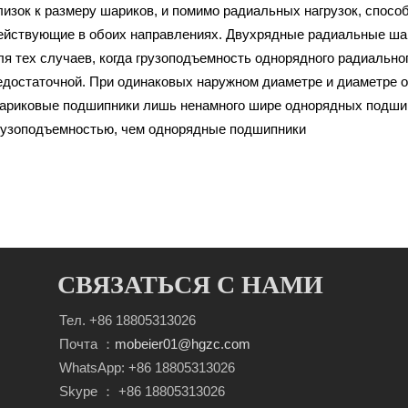
лизок к размеру шариков, и помимо радиальных нагрузок, спосо
ействующие в обоих направлениях. Двухрядные радиальные ша
ля тех случаев, когда грузоподъемность однорядного радиальн
едостаточной. При одинаковых наружном диаметре и диаметре 
ариковые подшипники лишь ненамного шире однорядных подшип
рузоподъемностью, чем однорядные подшипники
СВЯЗАТЬСЯ С НАМИ
Тел. +86 18805313026
Почта ：
mobeier01@hgzc.com
WhatsApp: +86 18805313026
Skype ： +86 18805313026