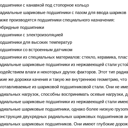
подшипники с канавкой под стопорное кольцо
радиальные шариковые подшипники с пазом для ввода шариков
акже производятся подшипники специального назначения:
гибридные подшипники
подшипники с электроизоляцией
подшипники для высоких температур
подшипники сo встроенным датчиком
подшипники из специальных материалов: стекло, керамика, пла
адиальные шариковые подшипники из нержавеющей стали устой
оздействием влаги и некоторых других факторов. Этот тип рад
акие же дорожки качения и такую же внутреннюю геометрию, что
зготавливаемые из шариковой подшипниковой стали. Они не име
адиальных нагрузок, способны воспринимать осевые нагрузки, 
адиальные шариковые подшипники из нержавеющей стали имеют 
адиальные шариковые подшипники, однако более низкую грузоп
онструкция двухрядных радиальных шариковых подшипников ан
адиальных шариковых подшипников. Они имеют глубокие дорожк