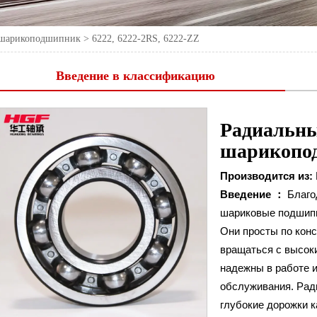
 шарикоподшипник
>
6222, 6222-2RS, 6222-ZZ
Введение в классификацию
Радиальн
шарикопо
Производится из:
Введение ：
Благо
шариковые подшипн
Они просты по кон
вращаться с высок
надежны в работе и
обслуживания. Ра
глубокие дорожки к