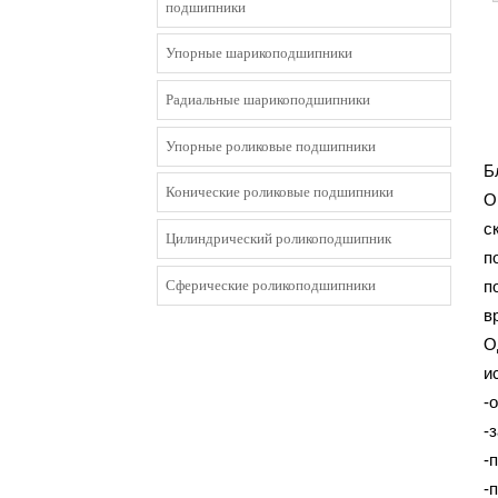
подшипники
Упорные шарикоподшипники
Радиальные шарикоподшипники
Упорные роликовые подшипники
Б
Конические роликовые подшипники
О
с
Цилиндрический роликоподшипник
п
Сферические роликоподшипники
п
в
О
и
-
-
-
-