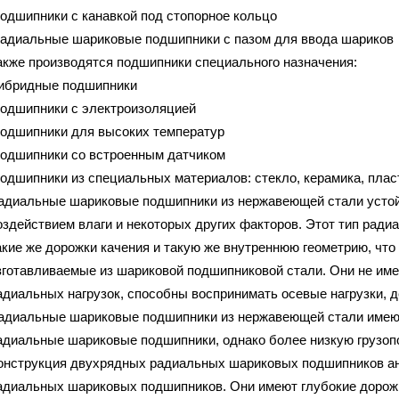
подшипники с канавкой под стопорное кольцо
радиальные шариковые подшипники с пазом для ввода шариков
акже производятся подшипники специального назначения:
гибридные подшипники
подшипники с электроизоляцией
подшипники для высоких температур
подшипники сo встроенным датчиком
подшипники из специальных материалов: стекло, керамика, пла
адиальные шариковые подшипники из нержавеющей стали устой
оздействием влаги и некоторых других факторов. Этот тип рад
акие же дорожки качения и такую же внутреннюю геометрию, что
зготавливаемые из шариковой подшипниковой стали. Они не име
адиальных нагрузок, способны воспринимать осевые нагрузки, 
адиальные шариковые подшипники из нержавеющей стали имеют 
адиальные шариковые подшипники, однако более низкую грузоп
онструкция двухрядных радиальных шариковых подшипников ан
адиальных шариковых подшипников. Они имеют глубокие дорожк