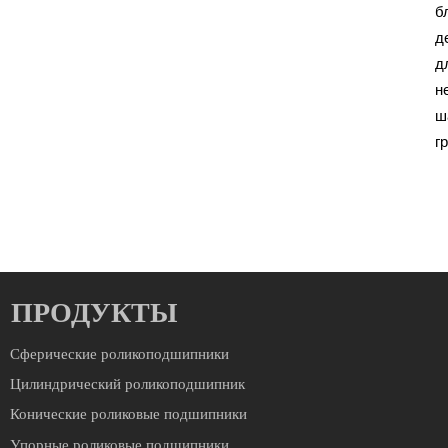
б
д
д
н
ш
г
ПРОДУКТЫ
Сферические роликоподшипники
Цилиндрический роликоподшипник
Конические роликовые подшипники
Упорные роликовые подшипники