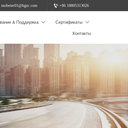

: mobeier01@hgzc.com
:+86 18805313026
вание & Поддержка
Сертификаты


Контакты