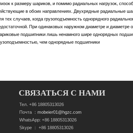
лизок к размеру шариков, и помимо радиальных нагрузок, спосо
ействующие в обоих направлениях. Двухрядные радиальные ша
ля тех случаев, когда грузоподъемность однорядного радиальн
едостаточной. При одинаковых наружном диаметре и диаметре 
ариковые подшипники лишь ненамного шире однорядных подшип
рузоподъемностью, чем однорядные подшипники
СВЯЗАТЬСЯ С НАМИ
Тел. +86 18805313026
Почта ：
mobeier01@hgzc.com
WhatsApp: +86 18805313026
Skype ： +86 18805313026