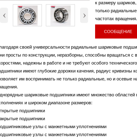
к размеру шариков,
6215, 6215-2RS, 6215-
Номер
только радиальные,
‹
›
Внутренний диаметр (d)
75 мм
частотах вращения
Наружный диаметр (D)
130 мм.
Высота (B)
25 мм.
СООБЩЕНИЕ
Вес
1,19 Кг
лагодаря своей универсальности радиальные шариковые подши
ни просты по конструкции, неразборны, способны вращаться с 
коростями, надежны в работе и не требуют особого техническо
одшипники имеют глубокие дорожки качения, радиус кривизны ко
озволяет им воспринимать не только радиальные, но и осевые н
ращения.
днорядные шариковые подшипники имеют множество областей п
сполнениях и широком диапазоне размеров:
открытые подшипники
закрытые подшипники
подшипниковые узлы с манжетными уплотнениями
подшипниковые узлы с манжетными уплотнениями