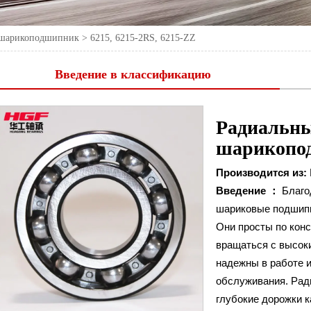
 шарикоподшипник
>
6215, 6215-2RS, 6215-ZZ
Введение в классификацию
Радиальн
шарикопо
Производится из:
Введение ：
Благо
шариковые подшипн
Они просты по кон
вращаться с высок
надежны в работе и
обслуживания. Ра
глубокие дорожки к