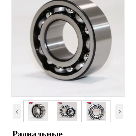
Номер
6212, 6212-2RS, 6212-ZZ
Внутренний диаметр
60 мм
(d)
Наружный диаметр
110 мм.
(D)
Высота (B)
22 мм.
Вес
0,791 Кг
‹
›
Радиальные