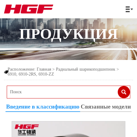

ПРОДУКЦИЯ
Расположение:
Главная
>
Радиальный шарикоподшипник
>

6910, 6910-2RS, 6910-ZZ

Введение в классификацию
Связанные модели