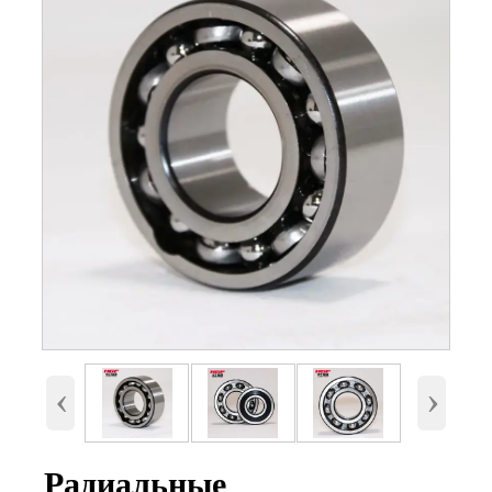
Номер
6910, 6910-2RS, 6910-ZZ
Внутренний диаметр
50 мм
(d)
Наружный диаметр
72 мм.
(D)
Высота (B)
12 мм.
Вес
0,14 Кг
‹
›
Радиальные