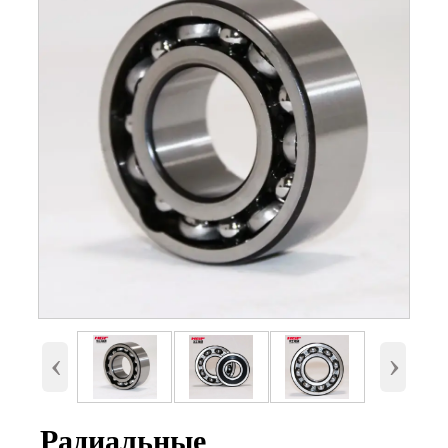
Номер
6906, 6906-2RS, 6906-ZZ
Внутренний диаметр
30 мм
(d)
Наружный диаметр
47 мм.
(D)
Высота (B)
9 мм.
Вес
0,049 Кг
‹
›
Радиальные