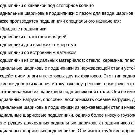
подшипники с канавкой под стопорное кольцо
радиальные шариковые подшипники с пазом для ввода шариков
акже производятся подшипники специального назначения:
гибридные подшипники
подшипники с электроизоляцией
подшипники для высоких температур
подшипники сo встроенным датчиком
подшипники из специальных материалов: стекло, керамика, пла
адиальные шариковые подшипники из нержавеющей стали устой
оздействием влаги и некоторых других факторов. Этот тип рад
акие же дорожки качения и такую же внутреннюю геометрию, что
зготавливаемые из шариковой подшипниковой стали. Они не име
адиальных нагрузок, способны воспринимать осевые нагрузки, 
адиальные шариковые подшипники из нержавеющей стали имеют 
адиальные шариковые подшипники, однако более низкую грузоп
онструкция двухрядных радиальных шариковых подшипников ан
адиальных шариковых подшипников. Они имеют глубокие дорожк