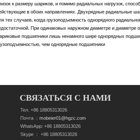
лизок к размеру шариков, и помимо радиальных нагрузок, спосо
ействующие в обоих направлениях. Двухрядные радиальные ша
ля тех случаев, когда грузоподъемность однорядного радиальн
едостаточной. При одинаковых наружном диаметре и диаметре 
ариковые подшипники лишь ненамного шире однорядных подшип
рузоподъемностью, чем однорядные подшипники
СВЯЗАТЬСЯ С НАМИ
Тел. +86 18805313026
Почта ：
mobeier01@hgzc.com
WhatsApp: +86 18805313026
Skype ： +86 18805313026