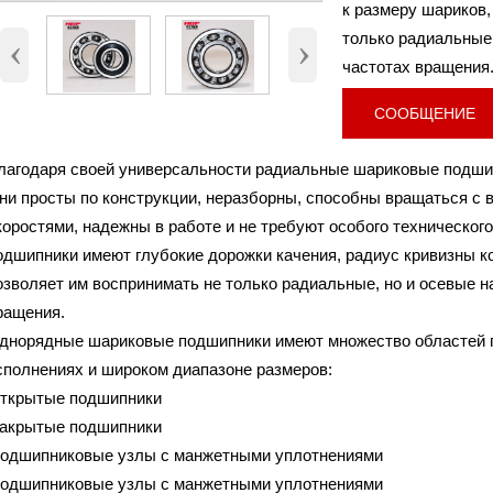
к размеру шариков,
6904, 6904-2RS, 6904-
Номер
только радиальные,
‹
›
Внутренний диаметр (d)
20 мм
частотах вращения
Наружный диаметр (D)
37 мм.
Высота (B)
9 мм.
СООБЩЕНИЕ
Вес
0,037 Кг
лагодаря своей универсальности радиальные шариковые подши
ни просты по конструкции, неразборны, способны вращаться с 
коростями, надежны в работе и не требуют особого техническо
одшипники имеют глубокие дорожки качения, радиус кривизны ко
озволяет им воспринимать не только радиальные, но и осевые н
ращения.
днорядные шариковые подшипники имеют множество областей п
сполнениях и широком диапазоне размеров:
открытые подшипники
закрытые подшипники
подшипниковые узлы с манжетными уплотнениями
подшипниковые узлы с манжетными уплотнениями