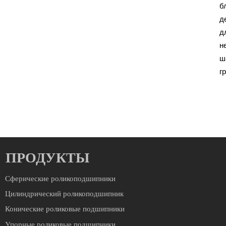
б
д
д
н
ш
г
ПРОДУКТЫ
Сферические роликоподшипники
Цилиндрический роликоподшипник
Конические роликовые подшипники
Упорные роликовые подшипники