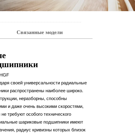
Связанные модели
ые
дшипники
HGF
даря своей универсальности радиальные
ики распространены наиболее широко.
струкции, неразборны, способны
ими и даже очень высокими скоростями,
 не требуют особого технического
диальные шариковые подшипники имеют
ачения, радиус кривизны которых близок