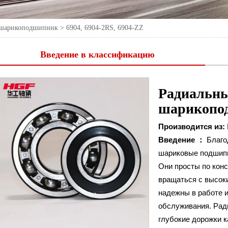
 шарикоподшипник
>
6904, 6904-2RS, 6904-ZZ
Введение в классификацию
Радиальн
шарикопо
Производится из:
Введение ：
Благо
шариковые подшипн
Они просты по кон
вращаться с высок
надежны в работе и
обслуживания. Ра
глубокие дорожки к