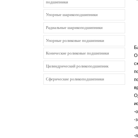
подшипники
Упорные шарикоподшипники
Радиальные шарикоподшипники
Упорные роликовые подшипники
Б
Конические роликовые подшипники
О
с
Цилиндрический роликоподшипник
п
Сферические роликоподшипники
п
в
О
и
-
-
-
-