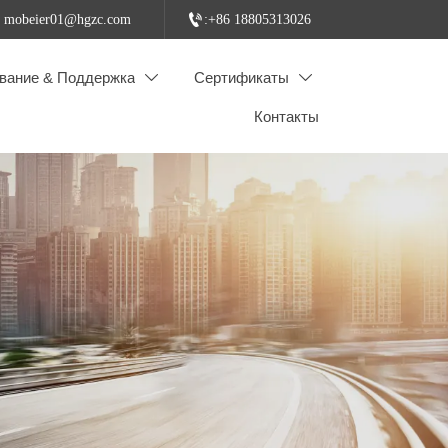

: mobeier01@hgzc.com
:+86 18805313026
вание & Поддержка
Сертификаты


Контакты