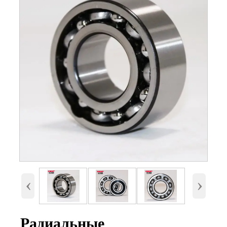
Номер
6902, 6902-2RS, 6902-ZZ
Внутренний диаметр
15 мм
(d)
Наружный диаметр
28 мм.
(D)
Высота (B)
7 мм.
Вес
0,016 Кг
‹
›
Радиальные