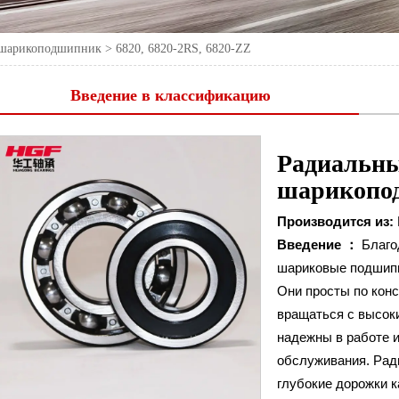
 шарикоподшипник
>
6820, 6820-2RS, 6820-ZZ
Введение в классификацию
Радиальн
шарикопо
Производится из:
Введение ：
Благо
шариковые подшипн
Они просты по кон
вращаться с высок
надежны в работе и
обслуживания. Ра
глубокие дорожки к
6820, 6820-2RS, 6820-
Номер