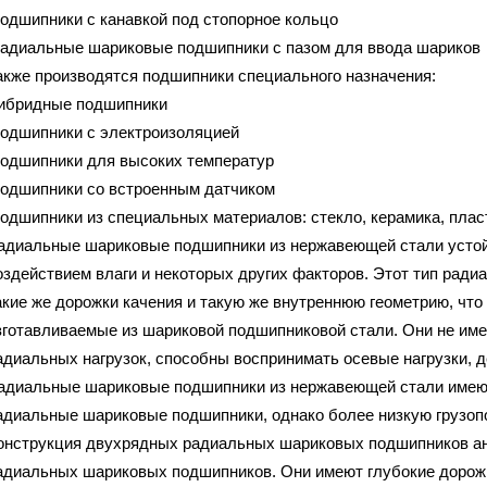
подшипники с канавкой под стопорное кольцо
радиальные шариковые подшипники с пазом для ввода шариков
акже производятся подшипники специального назначения:
гибридные подшипники
подшипники с электроизоляцией
подшипники для высоких температур
подшипники сo встроенным датчиком
подшипники из специальных материалов: стекло, керамика, пла
адиальные шариковые подшипники из нержавеющей стали устой
оздействием влаги и некоторых других факторов. Этот тип рад
акие же дорожки качения и такую же внутреннюю геометрию, что
зготавливаемые из шариковой подшипниковой стали. Они не име
адиальных нагрузок, способны воспринимать осевые нагрузки, 
адиальные шариковые подшипники из нержавеющей стали имеют 
адиальные шариковые подшипники, однако более низкую грузоп
онструкция двухрядных радиальных шариковых подшипников ан
адиальных шариковых подшипников. Они имеют глубокие дорожк