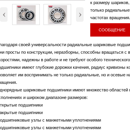
к размеру шариков,
Внутренний диаметр (d)
100 мм
только радиальные,
‹
›
Наружный диаметр (D)
125 мм.
частотах вращения
Высота (B)
13 мм.
Вес
0,3 Кг
СООБЩЕНИЕ
лагодаря своей универсальности радиальные шариковые подши
ни просты по конструкции, неразборны, способны вращаться с 
коростями, надежны в работе и не требуют особого техническо
одшипники имеют глубокие дорожки качения, радиус кривизны ко
озволяет им воспринимать не только радиальные, но и осевые н
ращения.
днорядные шариковые подшипники имеют множество областей п
сполнениях и широком диапазоне размеров:
открытые подшипники
закрытые подшипники
подшипниковые узлы с манжетными уплотнениями
подшипниковые узлы с манжетными уплотнениями