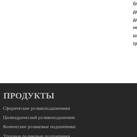
б
д
д
н
ш
г
ПРОДУКТЫ
Сферические роликоподшипники
Цилиндрический роликоподшипник
Конические роликовые подшипники
Упорные роликовые подшипники