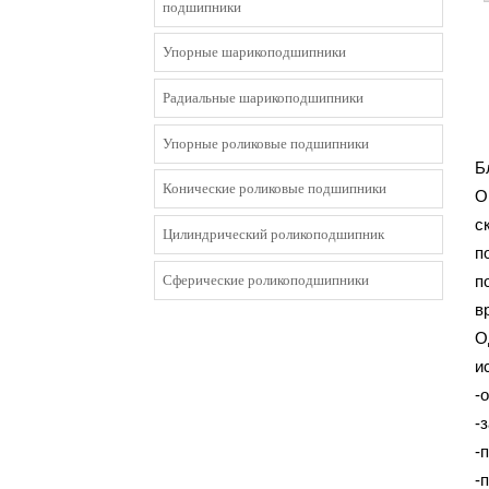
подшипники
Упорные шарикоподшипники
Радиальные шарикоподшипники
Упорные роликовые подшипники
Б
Конические роликовые подшипники
О
с
Цилиндрический роликоподшипник
п
Сферические роликоподшипники
п
в
О
и
-
-
-
-