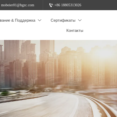

: mobeier01@hgzc.com
:+86 18805313026
вание & Поддержка
Сертификаты


Контакты