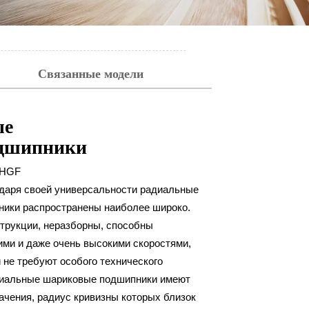
Связанные модели
ые
дшипники
HGF
даря своей универсальности радиальные
ики распространены наиболее широко.
струкции, неразборны, способны
ими и даже очень высокими скоростями,
 не требуют особого технического
диальные шариковые подшипники имеют
ачения, радиус кривизны которых близок
ZZ