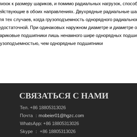
лизок к размеру шариков, и помимо радиальных нагрузок, спосо
ействующие в обоих направлениях. Двухрядные радиальные ша
ля тех случаев, когда грузоподъемность однорядного радиальн
едостаточной. При одинаковых наружном диаметре и диаметре 
ариковые подшипники лишь ненамного шире однорядных подшип
рузоподъемностью, чем однорядные подшипники
СВЯЗАТЬСЯ С НАМИ
Тел. +86 18805313026
Почта ：
mobeier01@hgzc.com
WhatsApp: +86 18805313026
Skype ： +86 18805313026