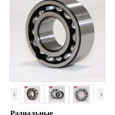
Номер
16010, 16010-2RS, 16010-ZZ
Внутренний диаметр
50 мм
(d)
Наружный диаметр
80 мм.
(D)
Высота (B)
10 мм.
Вес
0,175 Кг
‹
›
Радиальные