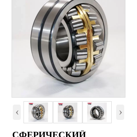
Номер
24138 с сепаратором(MB,CA,CC
и E)
Внутренний
190 мм
диаметр (d)
Наружный
320 мм.
диаметр (D)
Высота (B)
128 мм.
Вес
41,9 Кг
‹
›
СФЕРИЧЕСКИЙ