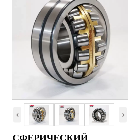
Номер
24130 с сепаратором(MB,CA,CC
и E)
Внутренний
150 мм
диаметр (d)
Наружный
250 мм.
диаметр (D)
Высота (B)
100 мм.
Вес
20,3 Кг
‹
›
СФЕРИЧЕСКИЙ