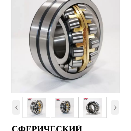
Номер
23122 с сепаратором(MB,CA,CC
и E)
Внутренний
110 мм
диаметр (d)
Наружный
180 мм.
диаметр (D)
Высота (B)
56 мм.
Вес
3,1 Кг
‹
›
СФЕРИЧЕСКИЙ