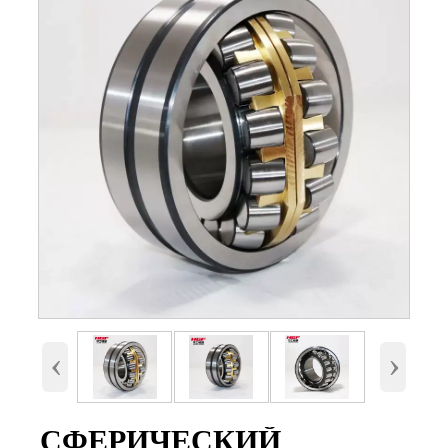
Номер
23040 с сепаратором(MB,CA,CC
и E)
Внутренний
200 мм
диаметр (d)
Наружный
310 мм.
диаметр (D)
Высота (B)
82 мм.
Вес
23,1 Кг
‹
›
СФЕРИЧЕСКИЙ