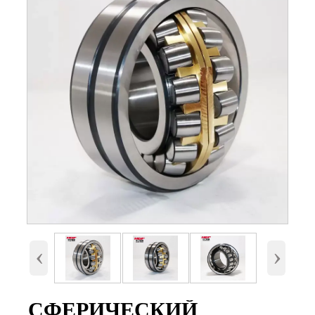
Номер
22338 с сепаратором(MB,CA,CC
и E)
Внутренний
190 мм
диаметр (d)
Наружный
400 мм.
диаметр (D)
Высота (B)
132 мм.
Вес
84,2 Кг
‹
›
СФЕРИЧЕСКИЙ