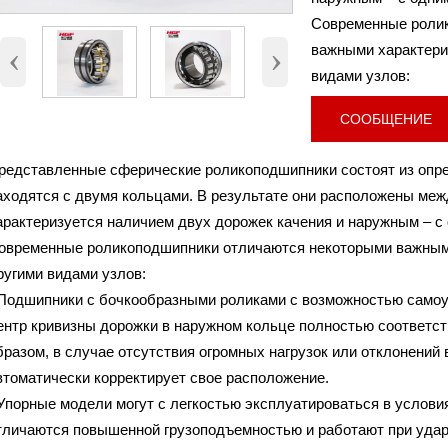
Внутренний диаметр (d)
90 мм
Современные роли
Наружный диаметр (D)
160 мм.
‹
›
важными характерис
Высота (B)
40 мм.
видами узлов:
Вес
4 Кг
СООБЩЕНИЕ
редставленные сферические роликоподшипники состоят из опре
аходятся с двумя кольцами. В результате они расположены меж
арактеризуется наличием двух дорожек качения и наружным – с
овременные роликоподшипники отличаются некоторыми важными
ругими видами узлов:
 Подшипники с бочкообразными роликами с возможностью самоус
ентр кривизны дорожки в наружном кольце полностью соответст
бразом, в случае отсутствия огромных нагрузок или отклонений
втоматически корректирует свое расположение.
 Упорные модели могут с легкостью эксплуатироваться в услови
тличаются повышенной грузоподъемностью и работают при удар