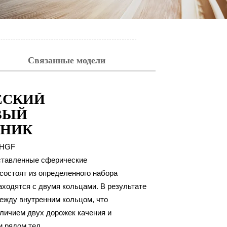
Связанные модели
ЕСКИЙ
ВЫЙ
НИК
HGF
тавленные сферические
состоят из определенного набора
аходятся с двумя кольцами. В результате
ежду внутренним кольцом, что
личием двух дорожек качения и
B,CA,CC и E)
м рядом тел.