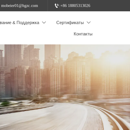

: mobeier01@hgzc.com
:+86 18805313026
вание & Поддержка
Сертификаты


Контакты