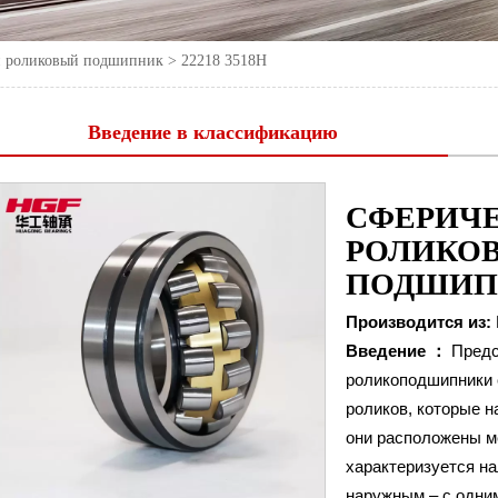
й роликовый подшипник
>
22218 3518Н
Введение в классификацию
СФЕРИЧ
РОЛИКО
ПОДШИП
Производится из:
Введение ：
Предс
роликоподшипники 
роликов, которые н
они расположены м
характеризуется на
22218 с сепаратором(M
Номер
наружным – с одни