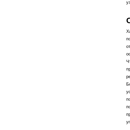
у
Х
п
о
о
Ч
п
р
Б
у
п
п
п
у