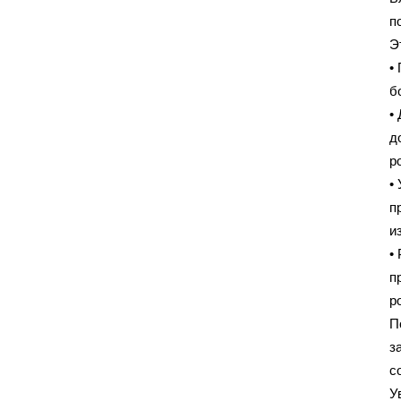
п
Э
•
б
•
д
р
•
п
и
•
п
р
П
з
с
У