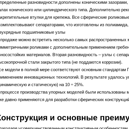
пределенные разновидности дополнены коническими зазорами, 
алах конического или цилиндрического типа. Дополнительно ре
акрепительные втулки для крепежа. Все сферические роликовы
комплектовывают сепараторами, что изготовлены из полиамида, 
вухрядные подшипниковые узлы
 продаже можно встретить несколько самых распространенных 
имметричными роликами с дополнительным применением гребен
зносостойких материалов. Вторая разновидность – узлы с сепар
ысокопрочной стали закрытого типа (не поддаются коррозии).
се модели в полной мере соответствуют основным стандартам Г
рименением инновационных технологий. В результате удалось 
динамическую и статическую) на 10 ÷ 25%.
 процессе производства упорных моделей были использованы м
же давно применяются для разработки сферических конструкций
Конструкция и основные преим
лагодаря усовершенствованным конструктивным особенностям