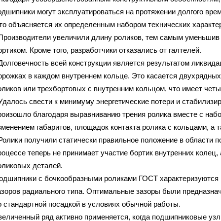
одшипники могут эксплуатироваться на протяжении долгого вре
то объясняется их определенным набором технических характе
 Производители увеличили длину роликов, тем самым уменьшив
ортиком. Кроме того, разработчики отказались от галтелей.
 Долговечность всей конструкции является результатом ликвид
орожках в каждом внутреннем кольце. Это касается двухрядны
оликов или трехбортовых с внутренним кольцом, что имеет четы
 Удалось свести к минимуму энергетические потери и стабилизи
роизошло благодаря выравниванию трения ролика вместе с наб
зменением габаритов, площадок контакта ролика с кольцами, а 
 Ролики получили статически правильное положение в области п
роцессе теперь не принимает участие бортик внутренних колец, 
оликовых деталей.
одшипники с бочкообразными роликами ГОСТ характеризуются
азоров радиального типа. Оптимальные зазоры были предназна
о стандартной посадкой в условиях обычной работы.
величенный ряд активно применяется, когда подшипниковые уз