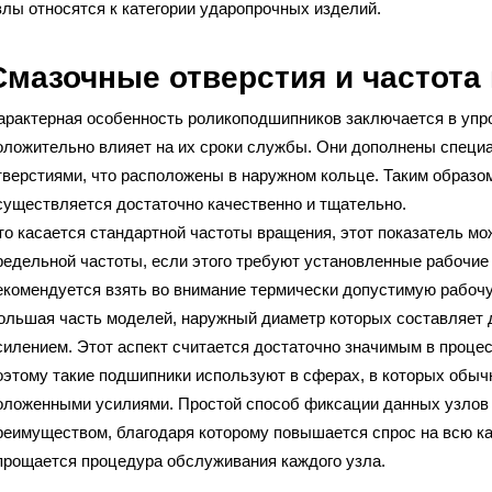
злы относятся к категории ударопрочных изделий.
Смазочные отверстия и частота
арактерная особенность роликоподшипников заключается в упро
оложительно влияет на их сроки службы. Они дополнены специ
тверстиями, что расположены в наружном кольце. Таким образо
существляется достаточно качественно и тщательно.
то касается стандартной частоты вращения, этот показатель м
редельной частоты, если этого требуют установленные рабочие 
екомендуется взять во внимание термически допустимую рабоч
ольшая часть моделей, наружный диаметр которых составляет 
силением. Этот аспект считается достаточно значимым в проце
оэтому такие подшипники используют в сферах, в которых обы
оложенными усилиями. Простой способ фиксации данных узлов
реимуществом, благодаря которому повышается спрос на всю ка
прощается процедура обслуживания каждого узла.