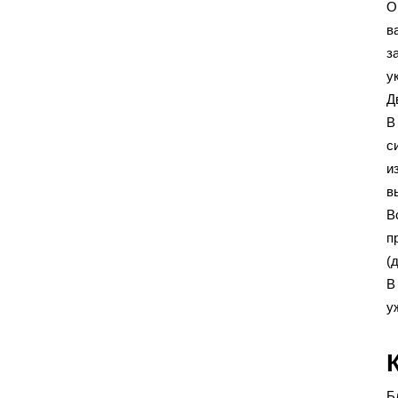
О
в
з
у
Д
В
с
и
в
В
п
(
В
у
Б