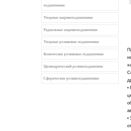
подшипники
Упорные шарикоподшипники
Радиальные шарикоподшипники
Упорные роликовые подшипники
П
Конические роликовые подшипники
н
х
Цилиндрический роликоподшипник
С
Сферические роликоподшипники
д
•
ц
о
а
•
о