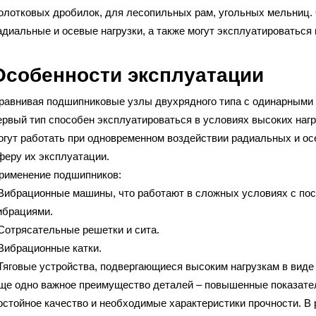
олотковых дробилок, для лесопильных рам, угольных мельниц.
адиальные и осевые нагрузки, а также могут эксплуатироваться
Особенности эксплуатации
равнивая подшипниковые узлы двухрядного типа с одинарными 
ервый тип способен эксплуатироваться в условиях высоких наг
огут работать при одновременном воздействии радиальных и ос
феру их эксплуатации.
рименение подшипников:
 Вибрационные машины, что работают в сложных условиях с по
ибрациями.
 Сотрясательные решетки и сита.
 Вибрационные катки.
 Тяговые устройства, подвергающиеся высоким нагрузкам в виде 
ще одно важное преимущество деталей – повышенные показател
остойное качество и необходимые характеристики прочности. 