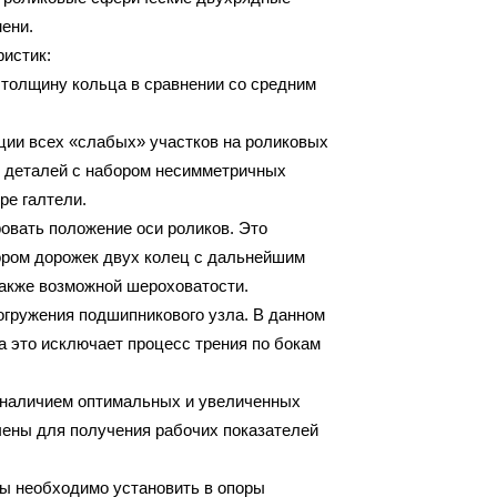
мени.
ристик:
 толщину кольца в сравнении со средним
ации всех «слабых» участков на роликовых
х деталей с набором несимметричных
ре галтели.
ровать положение оси роликов. Это
ором дорожек двух колец с дальнейшим
также возможной шероховатости.
огружения подшипникового узла. В данном
а это исключает процесс трения по бокам
 наличием оптимальных и увеличенных
чены для получения рабочих показателей
лы необходимо установить в опоры