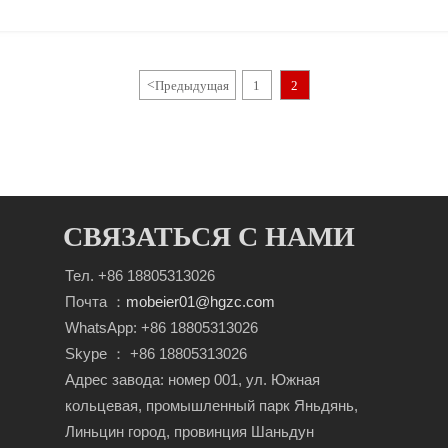
<
Предыдущая
1
2
СВЯЗАТЬСЯ С НАМИ
Тел. +86 18805313026
Почта ：
mobeier01@hgzc.com
WhatsApp: +86 18805313026
Skype ： +86 18805313026
Адрес завода: номер 001, ул. Южная
кольцевая, промышленный парк Яньдянь,
Линьцин город, провинция Шаньдун