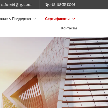

: mobeier01@hgzc.com
:+86 18805313026
ание & Поддержка
Сертификаты


Контакты