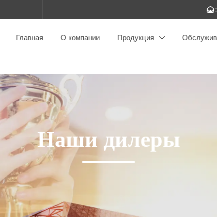

Главная
О компании
Продукция
Обслужив

Наши дилеры