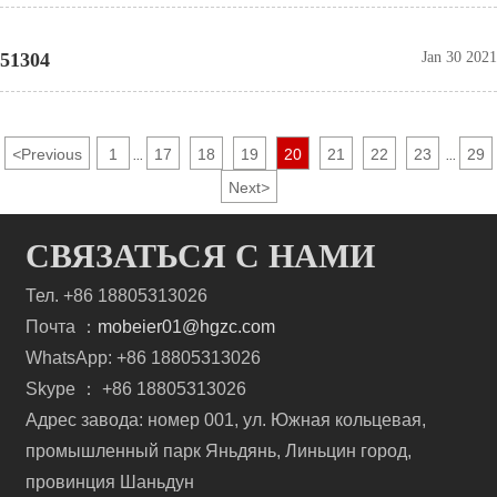
51304
Jan 30 2021
<
Previous
1
17
18
19
20
21
22
23
29
...
...
Next
>
СВЯЗАТЬСЯ С НАМИ
Тел. +86 18805313026
Почта ：
mobeier01@hgzc.com
WhatsApp: +86 18805313026
Skype ： +86 18805313026
Адрес завода: номер 001, ул. Южная кольцевая,
промышленный парк Яньдянь, Линьцин город,
провинция Шаньдун