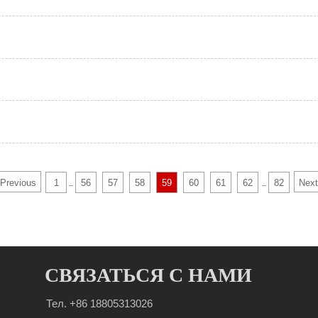
Previous
1
56
57
58
59
60
61
62
82
Next
...
...
СВЯЗАТЬСЯ С НАМИ
Тел. +86 18805313026