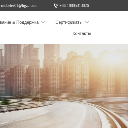

: mobeier01@hgzc.com
:+86 18805313026
вание & Поддержка
Сертификаты


Контакты